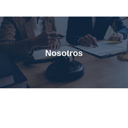
Nosotros